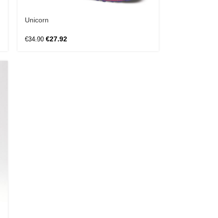
Unicorn
€
27.92
€
34.90