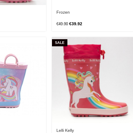
Frozen
€
39.92
€
49.90
SALE
Lelli Kelly