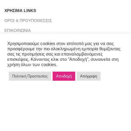
ΧΡΗΣΙΜΑ LINKS
ΟΡΟΙ & ΠΡΟΥΠΟΘΕΣΕΙΣ
ΕΠΙΚΟΙΝΩΝΙΑ
INSTAGRAM
Χρησιμοποιούμε cookies στον ιστότοπό μας για να σας
προσφέρουμε την πιο ολοκληρωμένη εμπειρία θυμίζοντας
FACEBOOK
σας τις προτιμήσεις σας και επαναλαμβανόμενες
επισκέψεις. Κάνοντας κλικ στο "Αποδοχή", συναινείτε στη
χρήση όλων των cookies.
Πολιτική Προστασίας
Αποδοχή
Απόρριψη
ΚΑΤΗΓΟΡΙΕΣ ΠΡΟΪΟΝΤΩΝ
0
Shop
Filters
Wishlist
Cart
My account
ΟΛΑ ΤΑ ΠΡΟΪΟΝΤΑ
ΚΟΡΙΤΣΙ
ΑΓΟΡΙ
ΠΑΙΔΙΚΑ ΠΑΠΟΥΤΣΙΑ