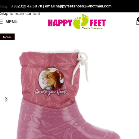
Skip to navigation
+302310 47 68 78
| email happyfeetshoes1@hotmail.com
Skip to main content
MENU
SALE