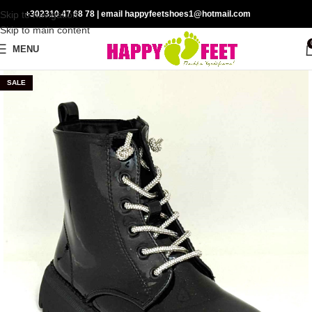
Skip to navigation
+302310 47 68 78
| email happyfeetshoes1@hotmail.com
Skip to main content
MENU
SALE