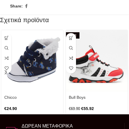
Share:
Σχετικά προϊόντα
SALE
Chicco
Bull Boys
€
24.90
€
55.92
€
69.90
ΔΩΡΕΑΝ ΜΕΤΑΦΟΡΙΚΑ