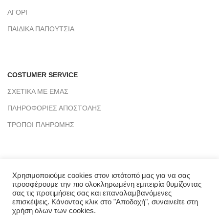
ΑΓΟΡΙ
ΠΑΙΔΙΚΑ ΠΑΠΟΥΤΣΙΑ
COSTUMER SERVICE
ΣΧΕΤΙΚΑ ΜΕ ΕΜΑΣ
ΠΛΗΡΟΦΟΡΙΕΣ ΑΠΟΣΤΟΛΗΣ
ΤΡΟΠΟΙ ΠΛΗΡΩΜΗΣ
Χρησιμοποιούμε cookies στον ιστότοπό μας για να σας
προσφέρουμε την πιο ολοκληρωμένη εμπειρία θυμίζοντας
σας τις προτιμήσεις σας και επαναλαμβανόμενες
επισκέψεις. Κάνοντας κλικ στο "Αποδοχή", συναινείτε στη
χρήση όλων των cookies.
CLICKMYWAY
2021 - PREMIUM E-COMMERCE SOLUTIONS.