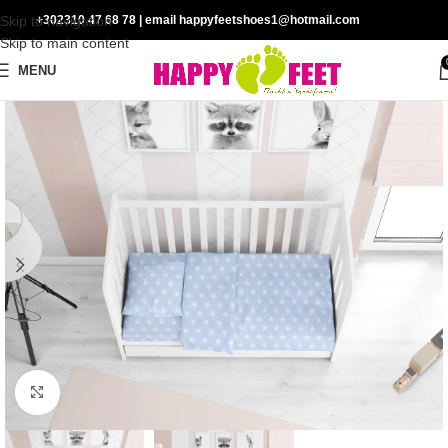
Skip to navigation
+302310 47 68 78
| email happyfeetshoes1@hotmail.com
Skip to main content
MENU
Click to enlarge