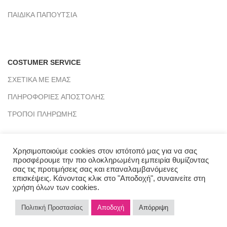
ΠΑΙΔΙΚΑ ΠΑΠΟΥΤΣΙΑ
COSTUMER SERVICE
ΣΧΕΤΙΚΑ ΜΕ ΕΜΑΣ
ΠΛΗΡΟΦΟΡΙΕΣ ΑΠΟΣΤΟΛΗΣ
ΤΡΟΠΟΙ ΠΛΗΡΩΜΗΣ
Χρησιμοποιούμε cookies στον ιστότοπό μας για να σας
προσφέρουμε την πιο ολοκληρωμένη εμπειρία θυμίζοντας
σας τις προτιμήσεις σας και επαναλαμβανόμενες
επισκέψεις. Κάνοντας κλικ στο "Αποδοχή", συναινείτε στη
χρήση όλων των cookies.
Πολιτική Προστασίας
Αποδοχή
Απόρριψη
CLICKMYWAY
2021 - PREMIUM E-COMMERCE SOLUTIONS.
0
Shop
Wishlist
Cart
My account