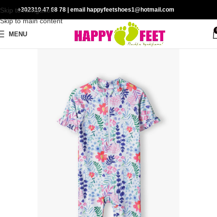
Skip to navigation
+302310 47 68 78
| email happyfeetshoes1@hotmail.com
Skip to main content
MENU