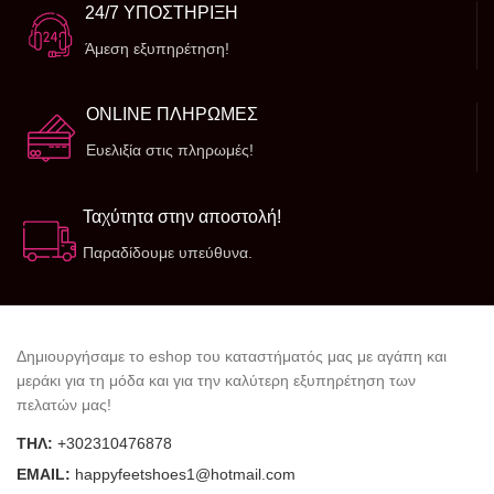
24/7 ΥΠΟΣΤΗΡΙΞΗ
Άμεση εξυπηρέτηση!
ONLINE ΠΛΗΡΩΜΕΣ
Ευελιξία στις πληρωμές!
Ταχύτητα στην αποστολή!
Παραδίδουμε υπεύθυνα.
Δημιουργήσαμε το eshop του καταστήματός μας με αγάπη και
μεράκι για τη μόδα και για την καλύτερη εξυπηρέτηση των
πελατών μας!
ΤΗΛ:
+302310476878
ΕΜΑΙL:
happyfeetshoes1@hotmail.com