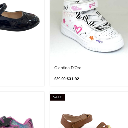
Giardino D’Oro
€
31.92
€
39.90
SALE