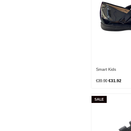
Smart Kids
€
31.92
€
39.90
SALE