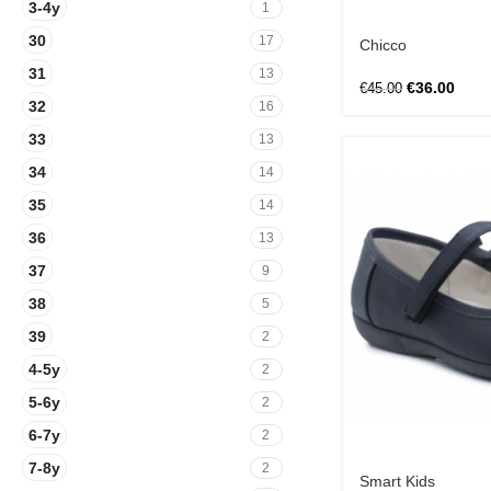
3-4y
1
30
17
Chicco
31
13
€
36.00
€
45.00
32
16
33
13
34
14
35
14
36
13
37
9
38
5
39
2
4-5y
2
5-6y
2
6-7y
2
7-8y
2
Smart Kids