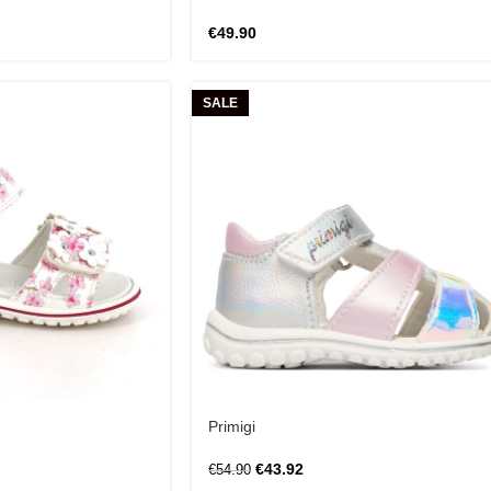
€
49.90
SALE
Primigi
€
43.92
€
54.90