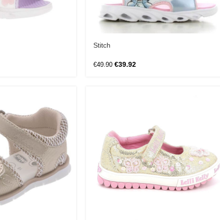
Stitch
€
39.92
€
49.90