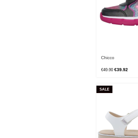
Chicco
€
39.92
€
49.90
SALE