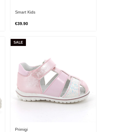
Smart Kids
€
39.90
SALE
Primigi