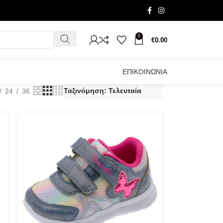
0
€
0.00
ΕΠΙΚΟΙΝΩΝΙΑ
24
36