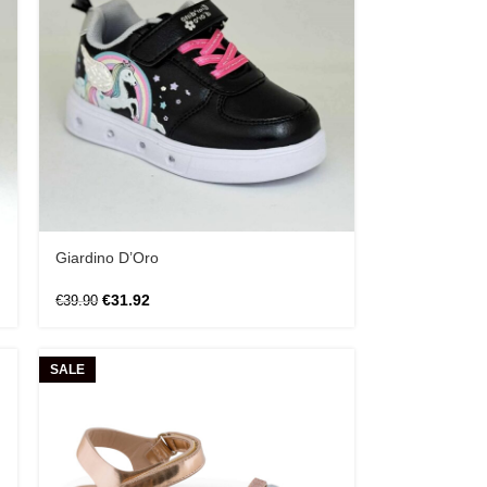
Giardino D’Oro
€
31.92
€
39.90
SALE