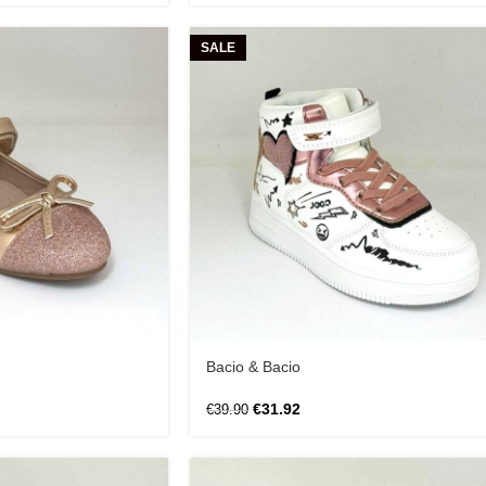
SALE
Bacio & Bacio
€
31.92
€
39.90