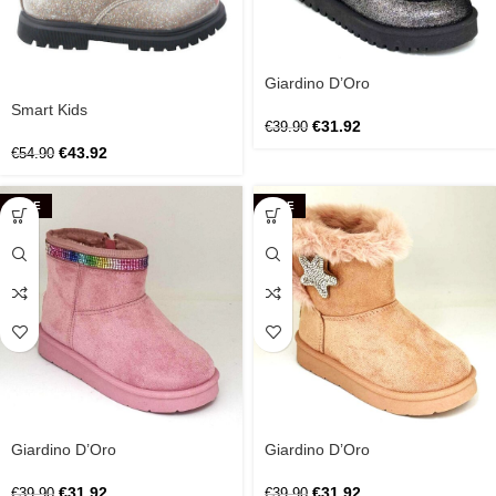
Giardino D’Oro
Smart Kids
€
31.92
€
39.90
€
43.92
€
54.90
SALE
SALE
Giardino D’Oro
Giardino D’Oro
€
31.92
€
31.92
€
39.90
€
39.90