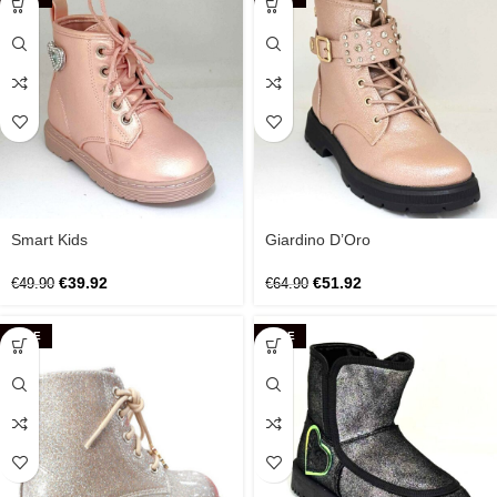
Smart Kids
Giardino D’Oro
€
39.92
€
51.92
€
49.90
€
64.90
SALE
SALE