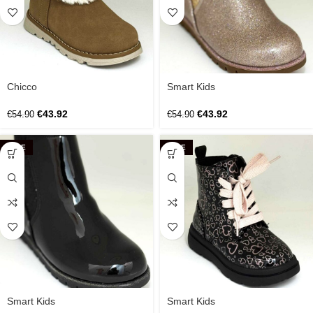
Chicco
Smart Kids
€
43.92
€
43.92
€
54.90
€
54.90
SALE
SALE
Smart Kids
Smart Kids