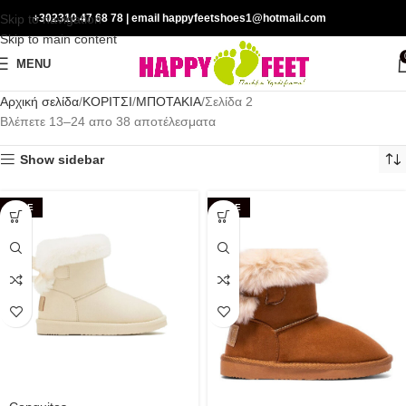
Skip to navigation
+302310 47 68 78
| email happyfeetshoes1@hotmail.com
Skip to main content
MENU
Αρχική σελίδα
ΚΟΡΙΤΣΙ
ΜΠΟΤΑΚΙΑ
Σελίδα 2
Βλέπετε 13–24 απο 38 αποτέλεσματα
Show sidebar
SALE
SALE