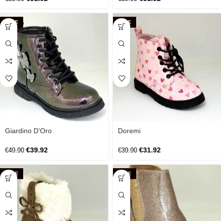
SALE
SALE
Giardino D’Oro
Doremi
€
39.92
€
31.92
€
49.90
€
39.90
SALE
SALE